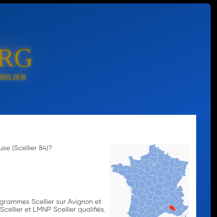
ORG
e (Scellier 84)?
ogrammes Scellier sur Avignon et
llier et LMNP Scellier qualifiés.