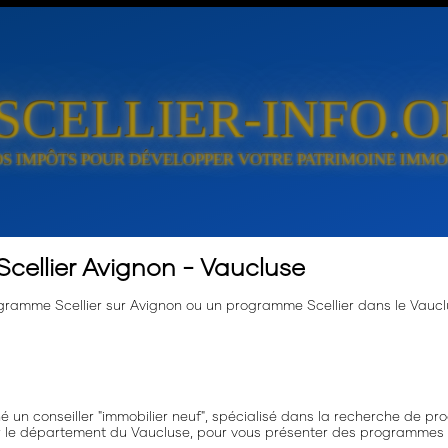
SCELLIER-INFO.
cellier Avignon - Vaucluse
ramme Scellier sur Avignon ou un programme Scellier dans le Vauclus
 un conseiller "immobilier neuf", spécialisé dans la recherche de pr
 le département du Vaucluse, pour vous présenter des programmes Sce