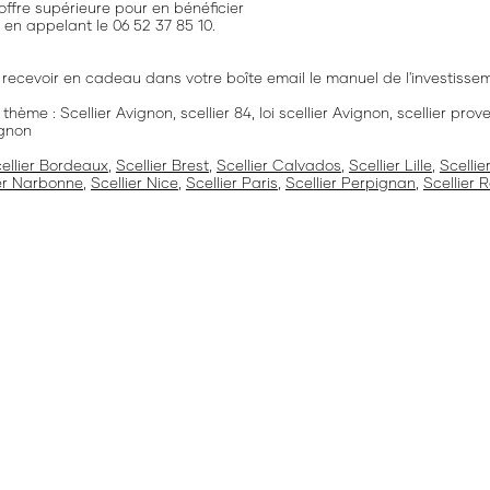
'offre supérieure pour en bénéficier
en appelant le 06 52 37 85 10.
recevoir en cadeau dans votre boîte email le manuel de l'investisseme
hème : Scellier Avignon, scellier 84, loi scellier Avignon, scellier pr
ignon
ellier Bordeaux
,
Scellier Brest
,
Scellier Calvados
,
Scellier Lille
,
Scellie
ier Narbonne
,
Scellier Nice
,
Scellier Paris
,
Scellier Perpignan
,
Scellier 