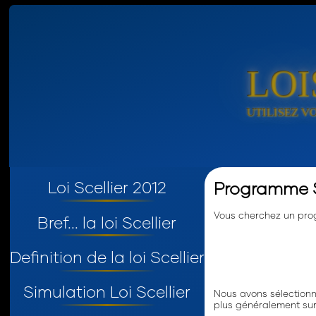
LOI
Loi Scellier 2012
Programme S
Vous cherchez un prog
Bref... la loi Scellier
Definition de la loi Scellier
Simulation Loi Scellier
Nous avons sélectionné
plus généralement sur