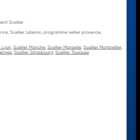
nt Scellier.
ovence, Scellier lubéron, programme sellier provence,
r Lyon
,
Scellier Manche
,
Scellier Marseille
,
Scellier Montpellier
,
Rennes
,
Scellier Strasbourg
,
Scellier Toulouse