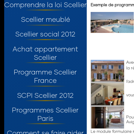
Comprendre la loi Scellier
Exemple de program
Scellier meublé
Scellier social 2012
Achat appartement
Scellier
Ave
la r
Programme Scellier
France
l'a
SCPI Scellier 2012
vou
Programmes Scellier
Paris
Pou
Avig
Comment se faire aider
Le module formulaire n