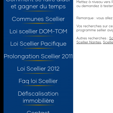
Mettez à niveau vers l
et gagner du temps
ou demandez à tester 
Communes Scellier
Remarque : vous allez 
Vos recherches sur ce t
Loi scellier DOM-TOM
programme sellier av
Autres recherches :
Sc
Loi Scellier Pacifique
Scellier Nantes
,
Scell
Prolongation Scellier 2011
Loi Scellier 2012
Faq loi Scellier
Défiscalisation
immobilière
Contact