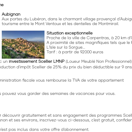
me
Aubignan
Aux portes du Lubéron, dans le charmant village provençal d'Aubi
tourisme entre le Mont Ventoux et les dentelles de Montmirail.
Situation exceptionnelle
Proche de la ville de Carpentras, à 20 km d
A proximité de sites magnifiques tels que l
L'Isle sur la Sorgue...
Tarif : à partir de 92000 euros
c un
investissement Scellier LMNP
(Loueur Meublé Non Professionnel) 
éduction d'impôt Scellier de 25% du prix du bien déductible sur 9 ans
dministration fiscale vous rembourse la TVA de votre appartement
s pouvez vous garder des semaines de vacances pour vous.
r découvrir gratuitement et sans engagement des programmes Scelli
non et ses environs, inscrivez-vous ci-dessous, c'est gratuit, confid
'est pas inclus dans votre offre d'abonnement.